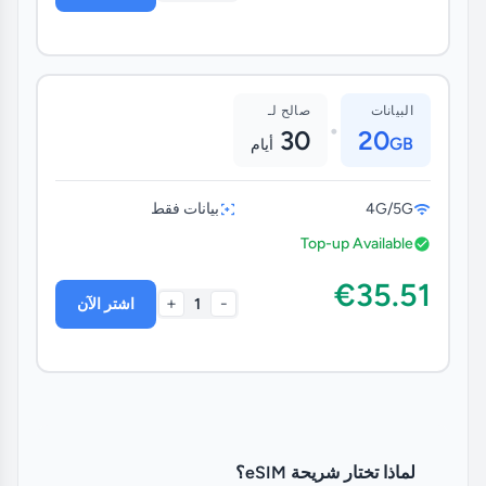
البيانات
صالح لـ
•
30
20
GB
أيام
4G/5G
بيانات فقط
Top-up Available
€35.51
+
-
1
اشتر الآن
لماذا تختار شريحة eSIM؟