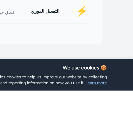
⚡
التفعيل الفوري
اتصل في
🍪 We use cookies
tics cookies to help us improve our website by collecting
and reporting information on how you use it.
Learn more