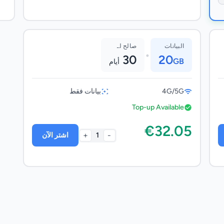
البيانات
صالح لـ
•
30
20
GB
أيام
4G/5G
بيانات فقط
Top-up Available
€32.05
+
-
1
اشتر الآن