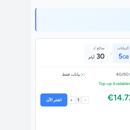
البيانات
صالح لـ
•
30
5
GB
أيام
4G/5G
بيانات فقط
Top-up Available
€14.7
+
-
1
اشتر الآن