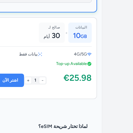
البيانات
صالح لـ
•
30
10
GB
أيام
4G/5G
بيانات فقط
Top-up Available
€25.98
+
-
1
اشتر الآن
لماذا تختار شريحة eSIM؟