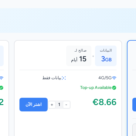
البيانات
صالح لـ
•
15
3
GB
أيام
4G/5G
بيانات فقط
Top-up Available
2
€8.66
+
-
1
اشتر الآن