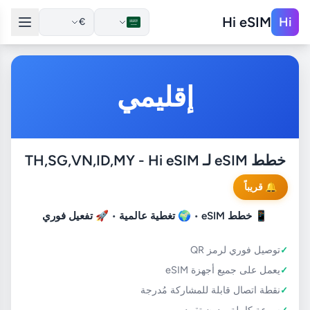
Hi eSIM
Hi
€
إقليمي
خطط eSIM لـ TH,SG,VN,ID,MY - Hi eSIM
🔔 قريباً
📱
خطط eSIM
• 🌍
تغطية عالمية
• 🚀
تفعيل فوري
توصيل فوري لرمز QR
يعمل على جميع أجهزة eSIM
نقطة اتصال قابلة للمشاركة مُدرجة
سرعة كاملة، بدون تقييد