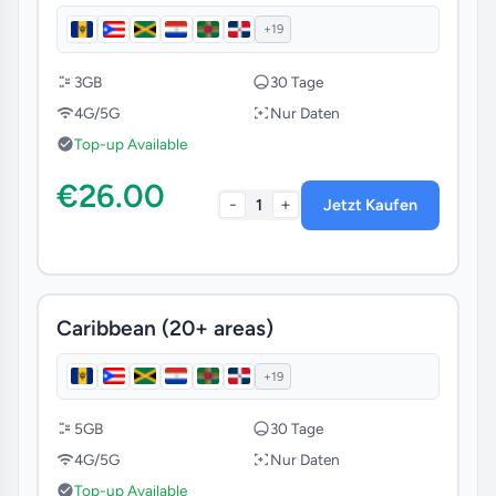
+19
Grenada
3GB
30 Tage
French Guiana
4G/5G
Nur Daten
Top-up Available
Saint Kitts and Nevis
€26.00
-
+
1
Jetzt Kaufen
Uruguay
Antigua and Barbuda
Montserrat
Caribbean (20+ areas)
+19
Anguilla
5GB
30 Tage
Guadeloupe
4G/5G
Nur Daten
Top-up Available
Colombia