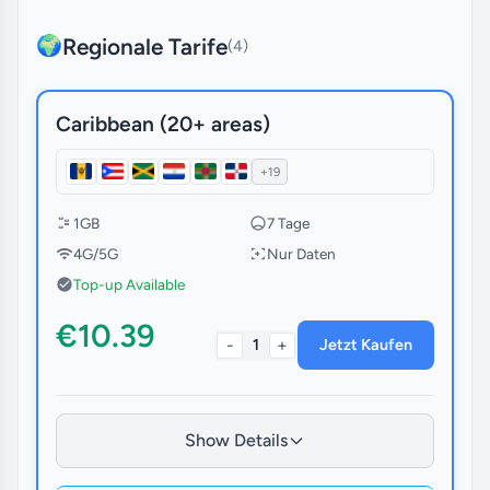
Regionale Tarife
🌍
(4)
Caribbean (20+ areas)
+19
1GB
7 Tage
4G/5G
Nur Daten
Top-up Available
€10.39
-
+
1
Jetzt Kaufen
Show Details