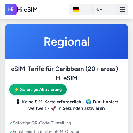
Hi eSIM
Hi
€
Regional
eSIM-Tarife für Caribbean (20+ areas) -
Hi eSIM
⚡ Sofortige Aktivierung
📱
Keine SIM-Karte erforderlich
• 🌍
Funktioniert
weltweit
• 🚀
In Sekunden aktivieren
Sofortige QR-Code-Zustellung
Funktioniert auf allen eSIM-Geräten