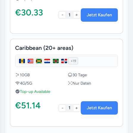
€30.33
AN
-
+
1
Jetzt Kaufen
Saint Vincent and the Grenadines
Cayman Islands
Caribbean (20+ areas)
Turks and Caicos Islands
+19
Argentina
10GB
30 Tage
4G/5G
Nur Daten
British Virgin Islands
Top-up Available
€51.14
Peru
-
+
1
Jetzt Kaufen
Saint Lucia