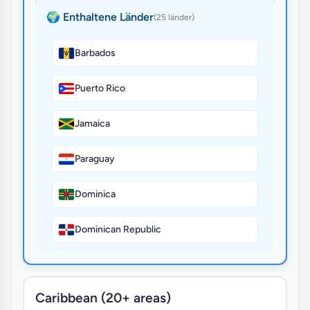
🌍 Enthaltene Länder
(25 länder)
Barbados
Puerto Rico
Jamaica
Paraguay
Dominica
Dominican Republic
Bolivia
Caribbean (20+ areas)
Brazil