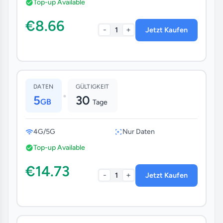
Top-up Available
€8.66
-
+
1
Jetzt Kaufen
DATEN
GÜLTIGKEIT
•
5
30
GB
Tage
4G/5G
Nur Daten
Top-up Available
€14.73
-
+
1
Jetzt Kaufen