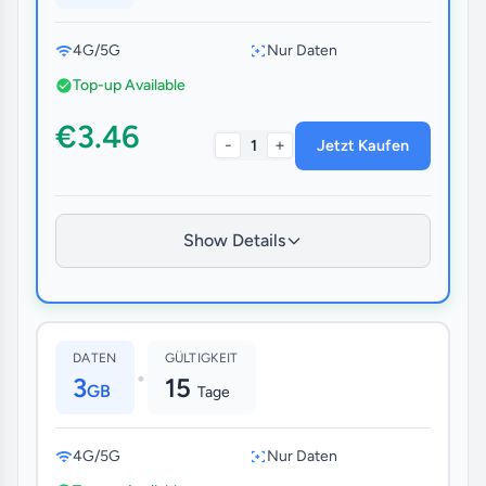
4G/5G
Nur Daten
Top-up Available
€3.46
-
+
1
Jetzt Kaufen
Show Details
DATEN
GÜLTIGKEIT
•
3
15
GB
Tage
4G/5G
Nur Daten