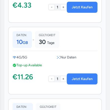
€4.33
-
+
1
Jetzt Kaufen
DATEN
GÜLTIGKEIT
•
10
30
GB
Tage
4G/5G
Nur Daten
Top-up Available
€11.26
-
+
1
Jetzt Kaufen
DATEN
GÜLTIGKEIT