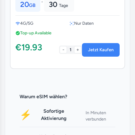
•
20
30
GB
Tage
4G/5G
Nur Daten
Top-up Available
€19.93
-
+
1
Jetzt Kaufen
Warum eSIM wählen?
Sofortige
⚡
In Minuten
Aktivierung
verbunden