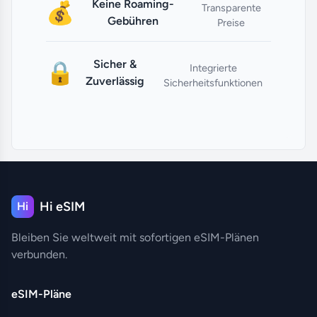
Keine Roaming-
💰
Transparente
Gebühren
Preise
Sicher &
🔒
Integrierte
Zuverlässig
Sicherheitsfunktionen
Hi eSIM
Hi
Bleiben Sie weltweit mit sofortigen eSIM-Plänen
verbunden.
eSIM-Pläne