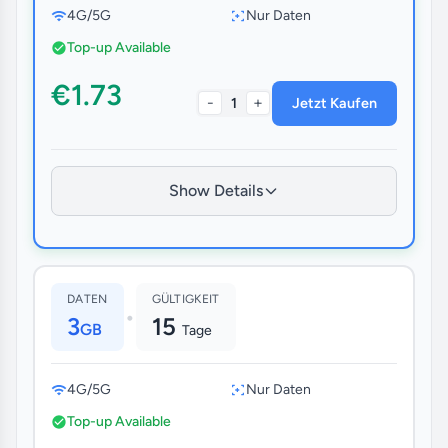
4G/5G
Nur Daten
Top-up Available
€1.73
-
+
1
Jetzt Kaufen
Show Details
DATEN
GÜLTIGKEIT
•
3
15
GB
Tage
4G/5G
Nur Daten
Top-up Available