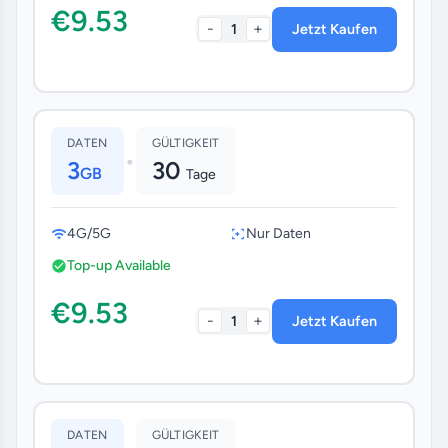
€9.53
-
+
1
Jetzt Kaufen
DATEN
GÜLTIGKEIT
•
3
30
GB
Tage
4G/5G
Nur Daten
Top-up Available
€9.53
-
+
1
Jetzt Kaufen
DATEN
GÜLTIGKEIT