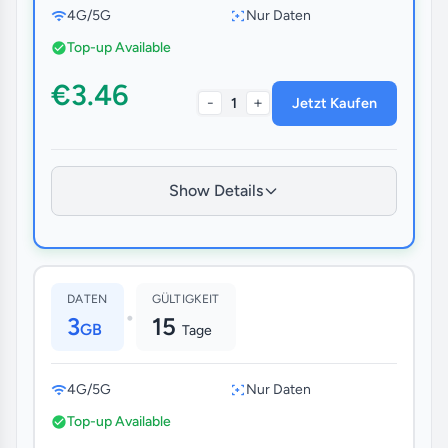
4G/5G
Nur Daten
Top-up Available
€3.46
-
+
1
Jetzt Kaufen
Show Details
DATEN
GÜLTIGKEIT
•
3
15
GB
Tage
4G/5G
Nur Daten
Top-up Available