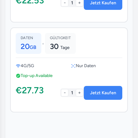
€22.53
-
+
1
Jetzt Kaufen
DATEN
GÜLTIGKEIT
•
20
30
GB
Tage
4G/5G
Nur Daten
Top-up Available
€27.73
-
+
1
Jetzt Kaufen