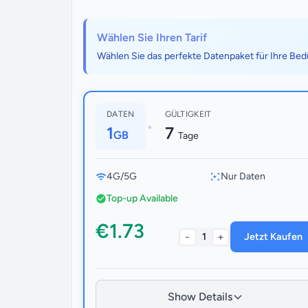
Wählen Sie Ihren Tarif
Wählen Sie das perfekte Datenpaket für Ihre Bed
DATEN
GÜLTIGKEIT
•
1
7
GB
Tage
4G/5G
Nur Daten
Top-up Available
€1.73
-
+
1
Jetzt Kaufen
Show Details