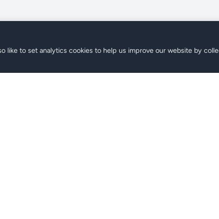
o like to set analytics cookies to help us improve our website by colle
ne
Support
rchsuchen
FAQ
Kontakt
Hilfecenter