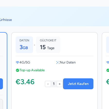
ürfnisse
DATEN
GÜLTIGKEIT
•
3
15
GB
Tage
4G/5G
Nur Daten
Top-up Available
€3.46
-
+
1
Jetzt Kaufen