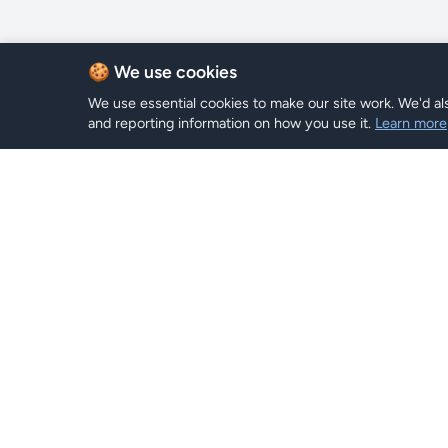
🍪 We use cookies
We use essential cookies to make our site work. We'd als
and reporting information on how you use it.
Learn more
eSIM-Plä
Hi eSIM
Hi
Pläne Du
Bleiben Sie weltweit mit sofortigen
eSIM-Plänen verbunden.
Suchen
Aufladen