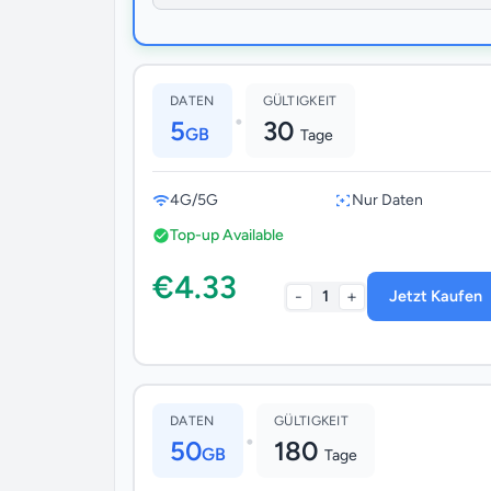
DATEN
GÜLTIGKEIT
•
5
30
GB
Tage
4G/5G
Nur Daten
Top-up Available
€4.33
-
+
1
Jetzt Kaufen
DATEN
GÜLTIGKEIT
•
50
180
GB
Tage