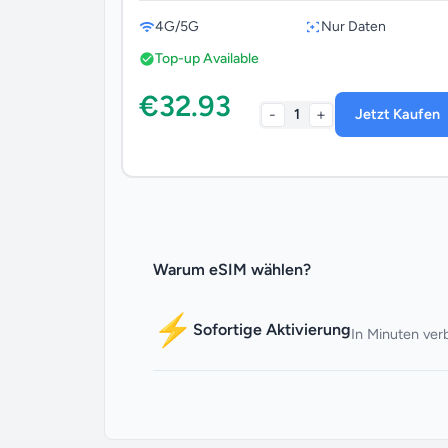
4G/5G
Nur Daten
Top-up Available
€32.93
-
+
1
Jetzt Kaufen
Warum eSIM wählen?
⚡
Sofortige Aktivierung
In Minuten ve