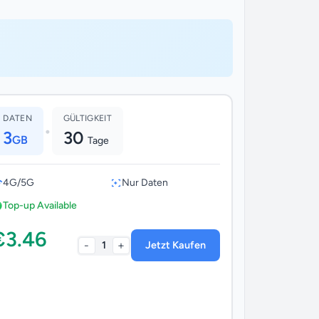
DATEN
GÜLTIGKEIT
•
3
30
GB
Tage
4G/5G
Nur Daten
Top-up Available
€3.46
-
+
1
Jetzt Kaufen