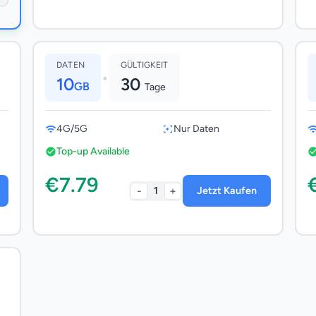
DATEN
GÜLTIGKEIT
•
10
30
GB
Tage
4G/5G
Nur Daten
Top-up Available
€7.79
-
+
1
Jetzt Kaufen