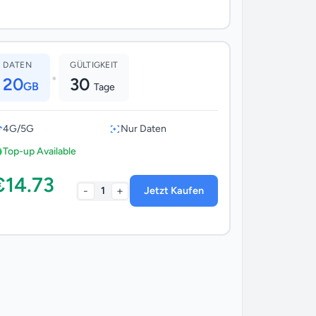
DATEN
GÜLTIGKEIT
•
20
30
GB
Tage
4G/5G
Nur Daten
Top-up Available
€14.73
-
+
1
Jetzt Kaufen