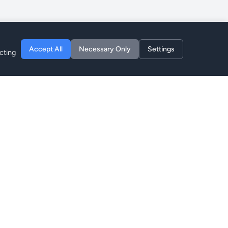
Accept All
Necessary Only
Settings
cting
Unternehmen
Über Uns
Blog
Datenschutz