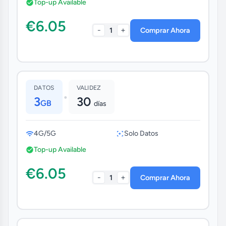
Top-up Available
€6.05
-
+
1
Comprar Ahora
DATOS
VALIDEZ
•
3
30
GB
días
4G/5G
Solo Datos
Top-up Available
€6.05
-
+
1
Comprar Ahora