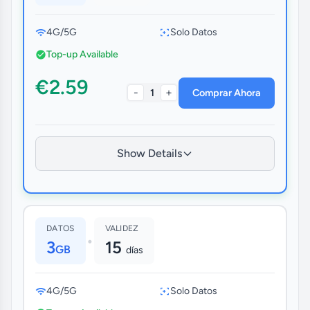
4G/5G
Solo Datos
Top-up Available
€2.59
-
+
1
Comprar Ahora
Show Details
DATOS
VALIDEZ
•
3
15
GB
días
4G/5G
Solo Datos