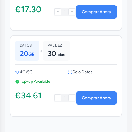
€17.30
-
+
1
Comprar Ahora
DATOS
VALIDEZ
•
20
30
GB
días
4G/5G
Solo Datos
Top-up Available
€34.61
-
+
1
Comprar Ahora