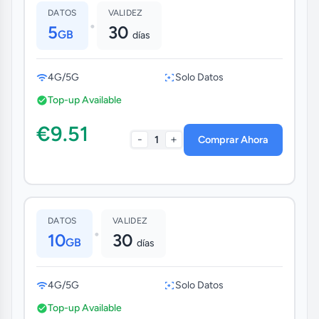
DATOS
VALIDEZ
•
5
30
GB
días
4G/5G
Solo Datos
Top-up Available
€9.51
-
+
1
Comprar Ahora
DATOS
VALIDEZ
•
10
30
GB
días
4G/5G
Solo Datos
Top-up Available