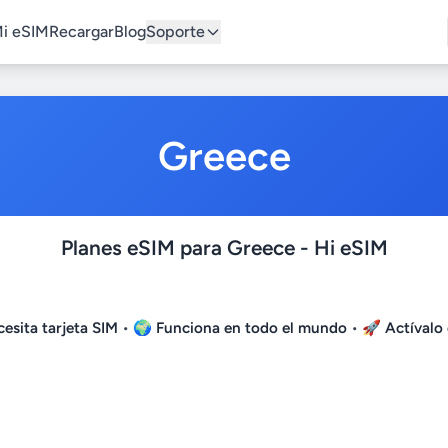
i eSIM
Recargar
Blog
Soporte
Greece
Planes eSIM para Greece - Hi eSIM
esita tarjeta SIM
• 🌍
Funciona en todo el mundo
• 🚀
Actívalo