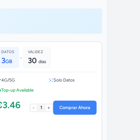
DATOS
VALIDEZ
•
3
30
GB
días
4G/5G
Solo Datos
Top-up Available
€3.46
-
+
1
Comprar Ahora