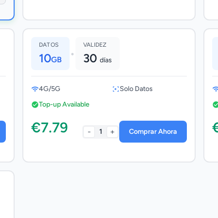
DATOS
VALIDEZ
•
10
30
GB
días
4G/5G
Solo Datos
Top-up Available
€7.79
-
+
1
Comprar Ahora