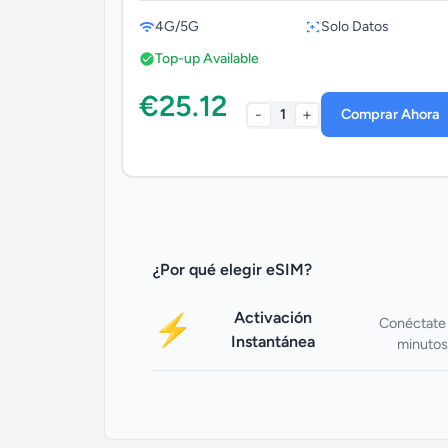
4G/5G
Solo Datos
Top-up Available
€25.12
-
+
1
Comprar Ahora
¿Por qué elegir eSIM?
Activación
⚡
Conéctate
Instantánea
minutos