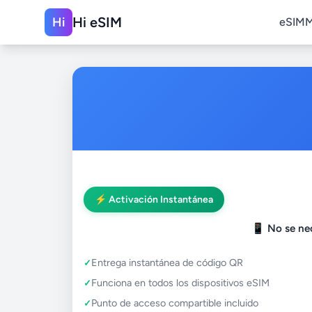
Hi eSIM
Hi
eSIM
M
⚡ Activación Instantánea
📱
No se nec
Entrega instantánea de código QR
Funciona en todos los dispositivos eSIM
Punto de acceso compartible incluido