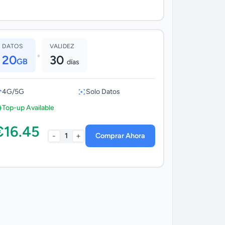
DATOS
VALIDEZ
•
20
30
GB
días
4G/5G
Solo Datos
Top-up Available
€16.45
-
+
1
Comprar Ahora