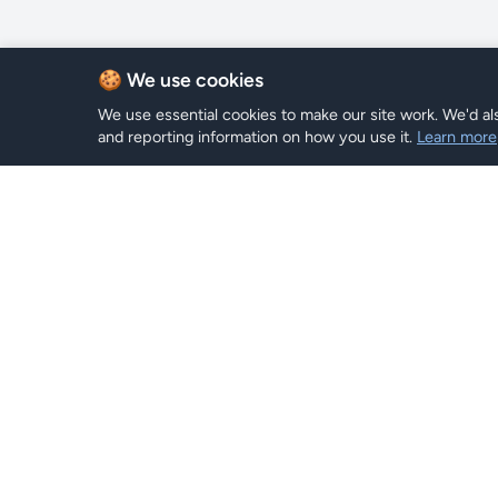
🍪 We use cookies
We use essential cookies to make our site work. We'd als
and reporting information on how you use it.
Learn more
Planes e
Hi eSIM
Hi
Explorar P
Mantente conectado en todo el
mundo con planes eSIM instantáneos.
Buscar
Recargar