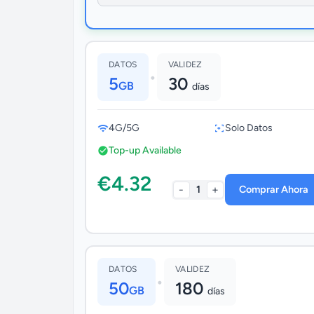
DATOS
VALIDEZ
•
5
30
GB
días
4G/5G
Solo Datos
Top-up Available
€4.32
-
+
1
Comprar Ahora
DATOS
VALIDEZ
•
50
180
GB
días