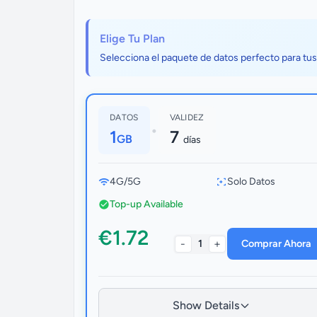
Elige Tu Plan
Selecciona el paquete de datos perfecto para tu
DATOS
VALIDEZ
•
1
7
GB
días
4G/5G
Solo Datos
Top-up Available
€1.72
-
+
1
Comprar Ahora
Show Details