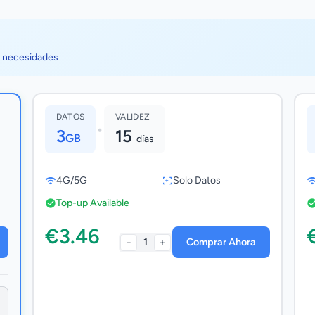
s necesidades
DATOS
VALIDEZ
•
3
15
GB
días
4G/5G
Solo Datos
Top-up Available
€3.46
-
+
1
Comprar Ahora