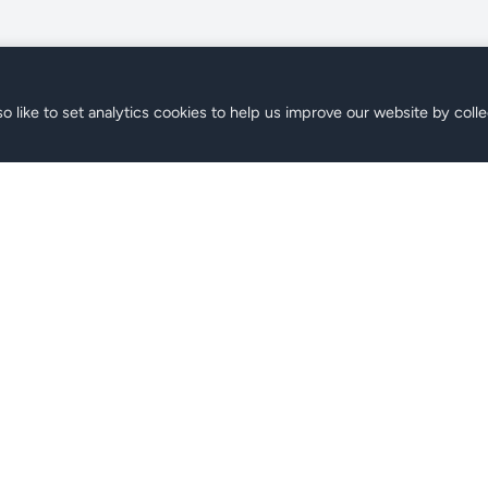
o like to set analytics cookies to help us improve our website by colle
SIM
Soporte
lanes
Preguntas Frecuentes
Contacto
Centro de Ayuda