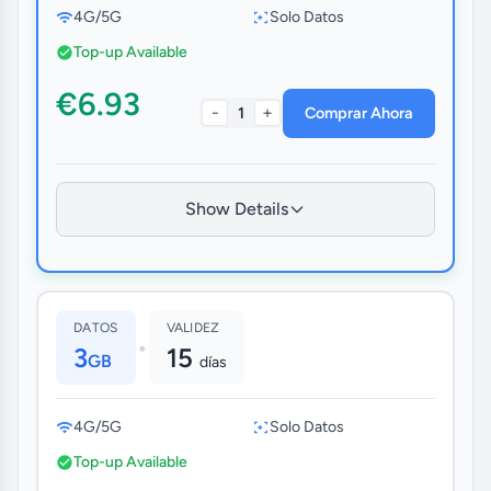
4G/5G
Solo Datos
Top-up Available
€6.93
-
+
1
Comprar Ahora
Show Details
DATOS
VALIDEZ
•
3
15
GB
días
4G/5G
Solo Datos
Top-up Available