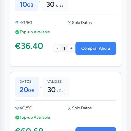
•
10
30
GB
días
4G/5G
Solo Datos
Top-up Available
€36.40
-
+
1
Comprar Ahora
DATOS
VALIDEZ
•
20
30
GB
días
4G/5G
Solo Datos
Top-up Available