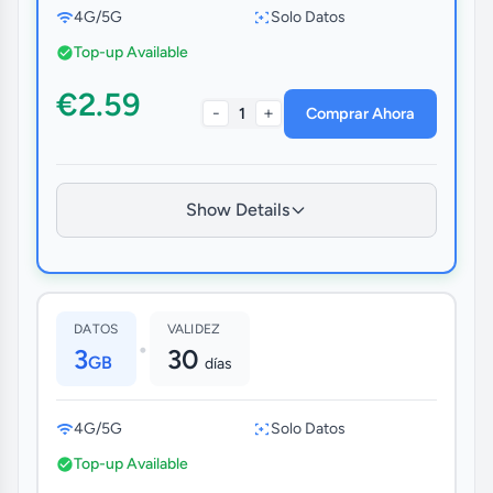
4G/5G
Solo Datos
Top-up Available
€2.59
-
+
1
Comprar Ahora
Show Details
DATOS
VALIDEZ
•
3
30
GB
días
4G/5G
Solo Datos
Top-up Available