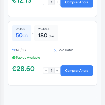
€12.13
-
+
1
Comprar Ahora
DATOS
VALIDEZ
•
50
180
GB
días
4G/5G
Solo Datos
Top-up Available
€28.60
-
+
1
Comprar Ahora