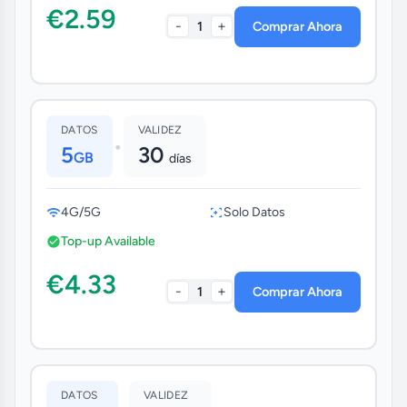
€2.59
-
+
1
Comprar Ahora
DATOS
VALIDEZ
•
5
30
GB
días
4G/5G
Solo Datos
Top-up Available
€4.33
-
+
1
Comprar Ahora
DATOS
VALIDEZ