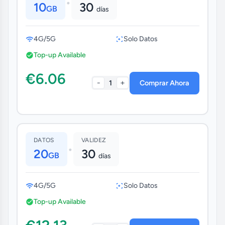
•
10
30
GB
días
4G/5G
Solo Datos
Top-up Available
€6.06
-
+
1
Comprar Ahora
DATOS
VALIDEZ
•
20
30
GB
días
4G/5G
Solo Datos
Top-up Available