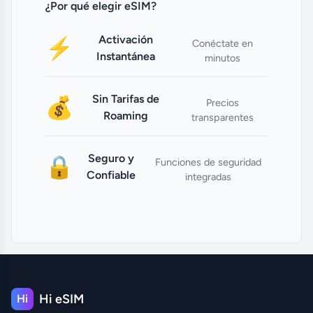
¿Por qué elegir eSIM?
Activación
⚡
Conéctate en
Instantánea
minutos
Sin Tarifas de
💰
Precios
Roaming
transparentes
Seguro y
🔒
Funciones de seguridad
Confiable
integradas
Hi eSIM
Hi