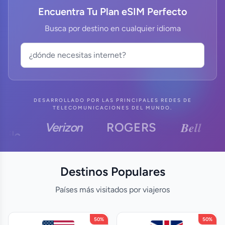
Encuentra Tu Plan eSIM Perfecto
Busca por destino en cualquier idioma
DESARROLLADO POR LAS PRINCIPALES REDES DE
TELECOMUNICACIONES DEL MUNDO.
Bell
V
Verizon
ROGERS
le
Destinos Populares
Países más visitados por viajeros
50%
50%