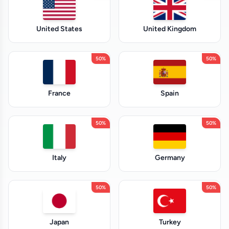
United States
United Kingdom
50%
50%
France
Spain
50%
50%
Italy
Germany
50%
50%
Japan
Turkey