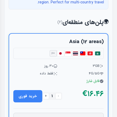
region. Perfect for multi-country travel.
پلن‌های منطقه‌ای
🌍
(6)
Asia (12 areas)
+6
3GB
30 روز
4G/5G
فقط داده
قابل شارژ
€۱۶.۴۶
1
خرید فوری
+
-