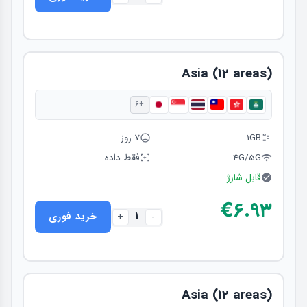
Asia (12 areas)
+6
1GB
7 روز
4G/5G
فقط داده
قابل شارژ
€۶.۹۳
1
خرید فوری
+
-
Asia (12 areas)