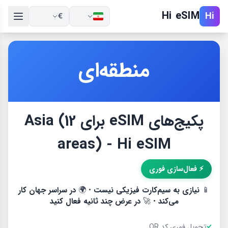
Hi eSIM
Hi
€
منطقه‌ای
پكيج‌های eSIM برای Asia (12
areas) - Hi eSIM
⚡ فعال‌سازی فوری
📱
نیازی به سیم‌کارت فیزیکی نیست
• 🌍
در سراسر جهان کار
می‌کند
• 🚀
در عرض چند ثانیه فعال کنید
تحویل فوری کد QR