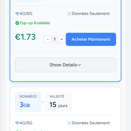
4G/5G
Données Seulement
Top-up Available
€1.73
-
+
1
Acheter Maintenant
Show Details
DONNÉES
VALIDITÉ
•
3
15
GB
jours
4G/5G
Données Seulement