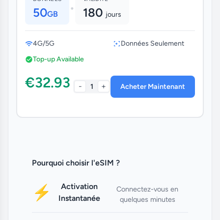
•
50
180
GB
jours
4G/5G
Données Seulement
Top-up Available
€32.93
-
+
1
Acheter Maintenant
Pourquoi choisir l'eSIM ?
Activation
⚡
Connectez-vous en
Instantanée
quelques minutes