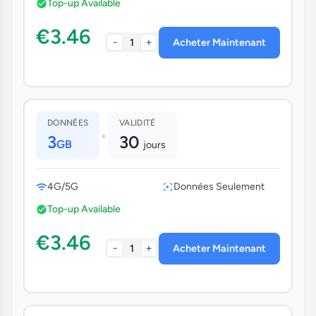
Top-up Available
€3.46
-
+
1
Acheter Maintenant
DONNÉES
VALIDITÉ
•
3
30
GB
jours
4G/5G
Données Seulement
Top-up Available
€3.46
-
+
1
Acheter Maintenant