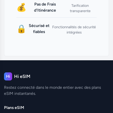
Pas de Frais
💰
Tarification
d'Itinérance
transparente
Sécurisé et
🔒
Fonctionnalités de sécurité
fiables
intégrées
Hi eSIM
Hi
Restez connecté dans le monde entier avec des plans
eSIM instantanés.
Plans eSIM