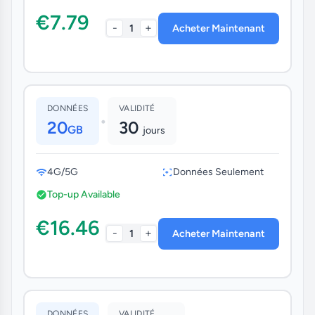
€7.79
-
+
1
Acheter Maintenant
DONNÉES
VALIDITÉ
•
20
30
GB
jours
4G/5G
Données Seulement
Top-up Available
€16.46
-
+
1
Acheter Maintenant
DONNÉES
VALIDITÉ