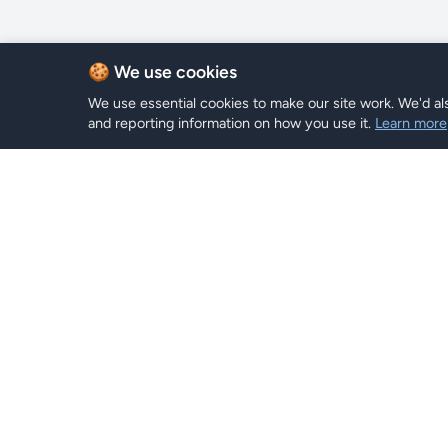
🍪 We use cookies
We use essential cookies to make our site work. We'd als
and reporting information on how you use it.
Learn more
Plans eSI
Hi eSIM
Hi
Parcourir 
Restez connecté dans le monde entier
avec des plans eSIM instantanés.
Recherch
Recharge