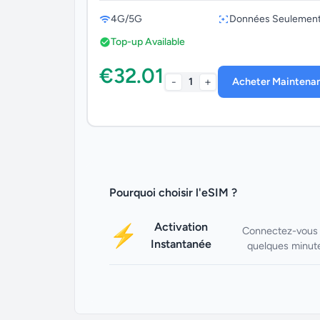
4G/5G
Données Seulemen
Top-up Available
€32.01
-
+
1
Acheter Maintena
Pourquoi choisir l'eSIM ?
Activation
⚡
Connectez-vous
Instantanée
quelques minut