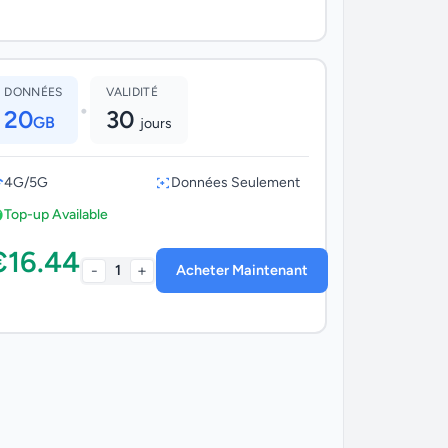
DONNÉES
VALIDITÉ
•
20
30
GB
jours
4G/5G
Données Seulement
Top-up Available
€16.44
-
+
1
Acheter Maintenant