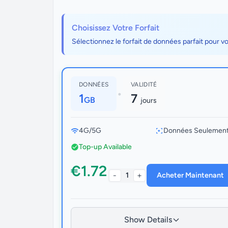
Choisissez Votre Forfait
Sélectionnez le forfait de données parfait pour v
DONNÉES
VALIDITÉ
•
1
7
GB
jours
4G/5G
Données Seulemen
Top-up Available
€1.72
-
+
1
Acheter Maintenant
Show Details