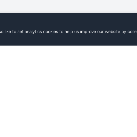
o like to set analytics cookies to help us improve our website by colle
M
Support
les Plans
FAQ
er
Contact
r
Centre d'Aide