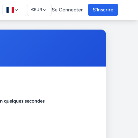
Se Connecter
S'Inscrire
€
EUR
en quelques secondes