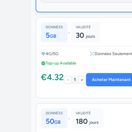
DONNÉES
VALIDITÉ
•
5
30
GB
jours
4G/5G
Données Seulemen
Top-up Available
€4.32
-
+
1
Acheter Maintenant
DONNÉES
VALIDITÉ
•
50
180
GB
jours