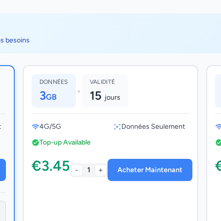
os besoins
DONNÉES
VALIDITÉ
•
3
15
GB
jours
t
4G/5G
Données Seulement
Top-up Available
€3.45
-
+
1
Acheter Maintenant