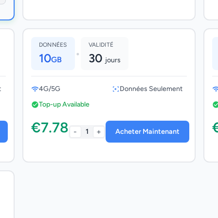
DONNÉES
VALIDITÉ
•
10
30
GB
jours
t
4G/5G
Données Seulement
Top-up Available
€7.78
-
+
1
Acheter Maintenant