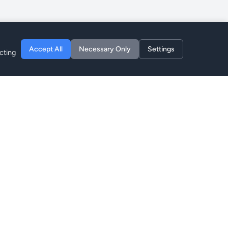
Accept All
Necessary Only
Settings
cting
Entreprise
À Propos
Blog
Confidentialité