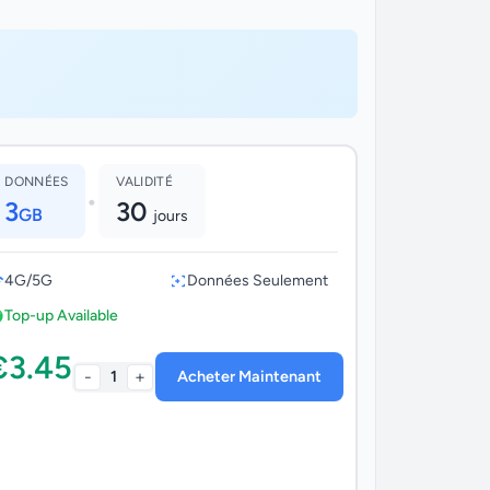
DONNÉES
VALIDITÉ
•
3
30
GB
jours
4G/5G
Données Seulement
Top-up Available
€3.45
-
+
1
Acheter Maintenant