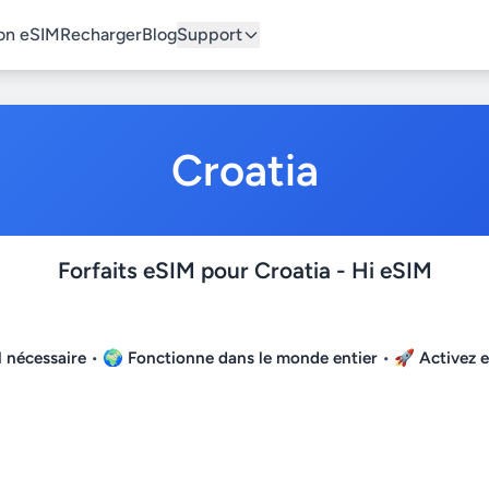
on eSIM
Recharger
Blog
Support
Croatia
Forfaits eSIM pour Croatia - Hi eSIM
 nécessaire
• 🌍
Fonctionne dans le monde entier
• 🚀
Activez 