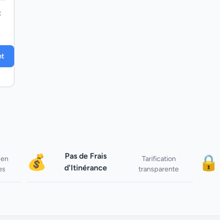
t
nt
Pas de Frais
💰
🔒
 en
Tarification
d'Itinérance
es
transparente