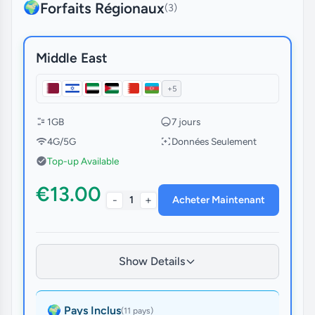
Forfaits Régionaux
🌍
(3)
Middle East
+5
1GB
7 jours
4G/5G
Données Seulement
Top-up Available
€13.00
-
+
1
Acheter Maintenant
Show Details
🌍 Pays Inclus
(11 pays)