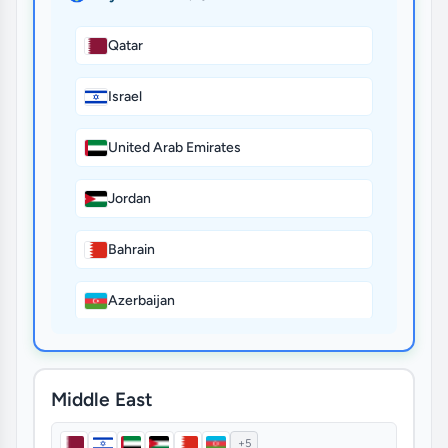
Qatar
Israel
United Arab Emirates
Jordan
Bahrain
Azerbaijan
Kuwait
Middle East
Armenia
+5