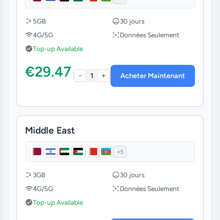
Saudi Arabia
5GB
30 jours
Turkey
4G/5G
Données Seulement
Top-up Available
Oman
€29.47
-
+
1
Acheter Maintenant
Middle East
+5
3GB
30 jours
4G/5G
Données Seulement
Top-up Available