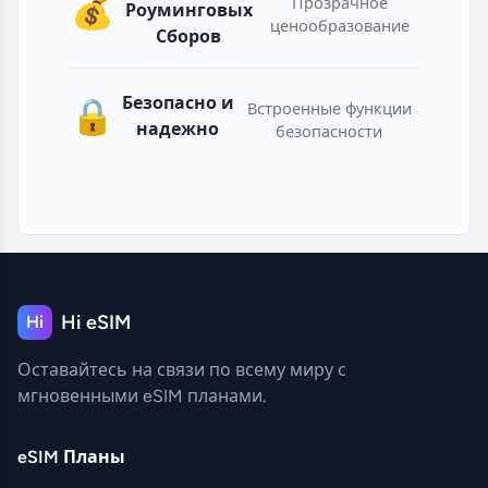
💰
Прозрачное
Роуминговых
ценообразование
Сборов
Безопасно и
🔒
Встроенные функции
надежно
безопасности
Hi eSIM
Hi
Оставайтесь на связи по всему миру с
мгновенными eSIM планами.
eSIM Планы