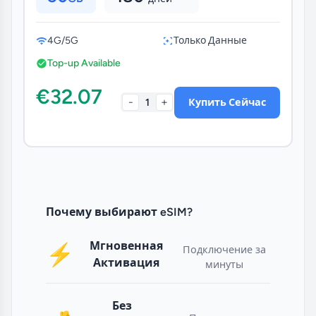
4G/5G
Только Данные
Top-up Available
€32.07
-
+
1
Купить Сейчас
Почему выбирают eSIM?
Мгновенная
⚡
Подключение за
Активация
минуты
Без