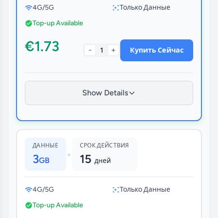
4G/5G
Только Данные
Top-up Available
€1.73
-
+
1
Купить Сейчас
Show Details
ДАННЫЕ
СРОК ДЕЙСТВИЯ
•
3
15
GB
дней
4G/5G
Только Данные
Top-up Available