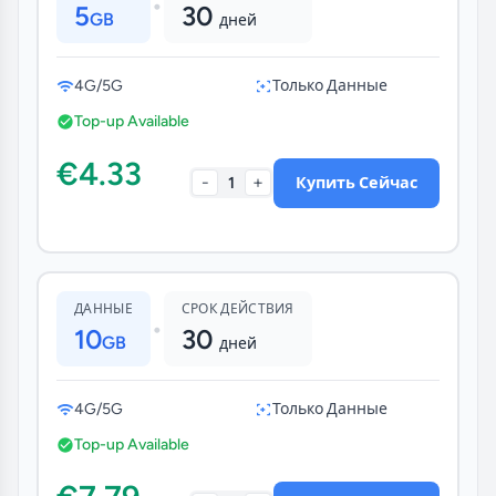
•
5
30
GB
дней
4G/5G
Только Данные
Top-up Available
€4.33
-
+
1
Купить Сейчас
ДАННЫЕ
СРОК ДЕЙСТВИЯ
•
10
30
GB
дней
4G/5G
Только Данные
Top-up Available