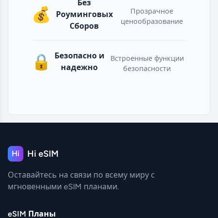
Без
💰
Прозрачное
Роуминговых
ценообразование
Сборов
Безопасно и
🔒
Встроенные функции
надежно
безопасности
Hi eSIM
Hi
Оставайтесь на связи по всему миру с
мгновенными eSIM планами.
eSIM Планы