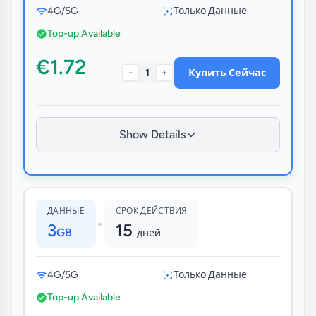
4G/5G
Только Данные
Top-up Available
€1.72
-
+
1
Купить Сейчас
Show Details
ДАННЫЕ
СРОК ДЕЙСТВИЯ
•
3
15
GB
дней
4G/5G
Только Данные
Top-up Available