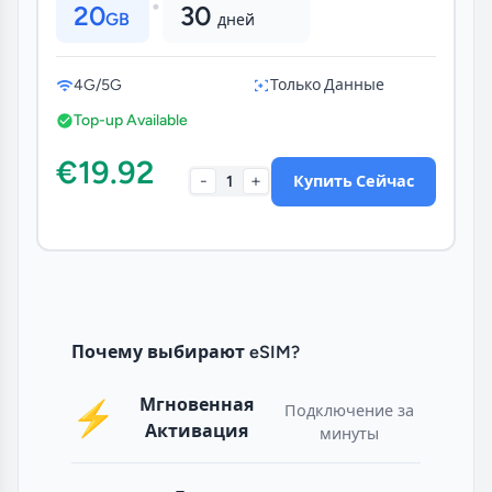
•
20
30
GB
дней
4G/5G
Только Данные
Top-up Available
€19.92
-
+
1
Купить Сейчас
Почему выбирают eSIM?
Мгновенная
⚡
Подключение за
Активация
минуты