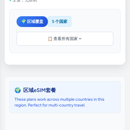
🌍 区域覆盖
5 个国家
📋 查看所有国家
🌍
区域eSIM套餐
These plans work across multiple countries in this
region. Perfect for multi-country travel.