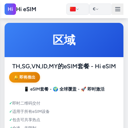
Hi eSIM
Hi
€
区域
TH,SG,VN,ID,MY的eSIM套餐 - Hi eSIM
🔔 即将推出
📱
eSIM套餐
• 🌍
全球覆盖
• 🚀
即时激活
即时二维码交付
适用于所有eSIM设备
包含可共享热点
全速，无限制