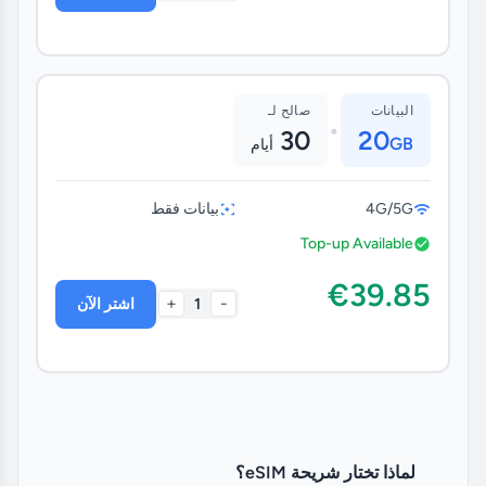
البيانات
صالح لـ
•
30
20
GB
أيام
4G/5G
بيانات فقط
Top-up Available
€39.85
+
-
1
اشتر الآن
لماذا تختار شريحة eSIM؟