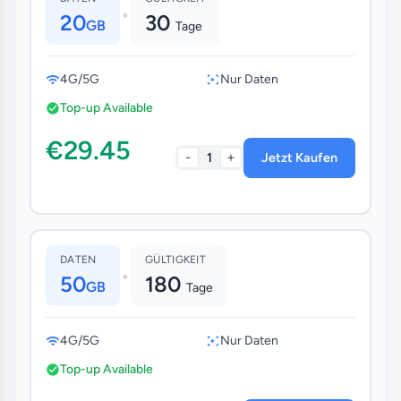
•
20
30
GB
Tage
4G/5G
Nur Daten
Top-up Available
€29.45
-
+
1
Jetzt Kaufen
DATEN
GÜLTIGKEIT
•
50
180
GB
Tage
4G/5G
Nur Daten
Top-up Available