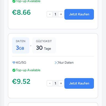
Top-up Available
€8.66
-
+
1
Jetzt Kaufen
DATEN
GÜLTIGKEIT
•
3
30
GB
Tage
4G/5G
Nur Daten
Top-up Available
€9.52
-
+
1
Jetzt Kaufen