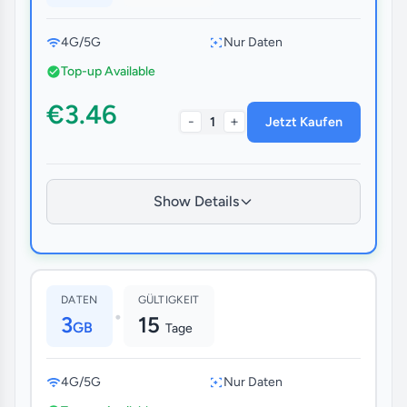
4G/5G
Nur Daten
Top-up Available
€3.46
-
+
1
Jetzt Kaufen
Show Details
DATEN
GÜLTIGKEIT
•
3
15
GB
Tage
4G/5G
Nur Daten