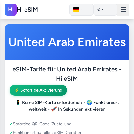
Hi eSIM
Hi
€
United Arab Emirates
eSIM-Tarife für United Arab Emirates -
Hi eSIM
⚡ Sofortige Aktivierung
📱
Keine SIM-Karte erforderlich
• 🌍
Funktioniert
weltweit
• 🚀
In Sekunden aktivieren
Sofortige QR-Code-Zustellung
Funktioniert auf allen eSIM-Geräten