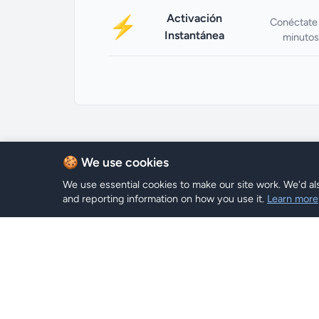
Activación
⚡
Conéctate
Instantánea
minutos
🍪 We use cookies
We use essential cookies to make our site work. We'd als
and reporting information on how you use it.
Learn more