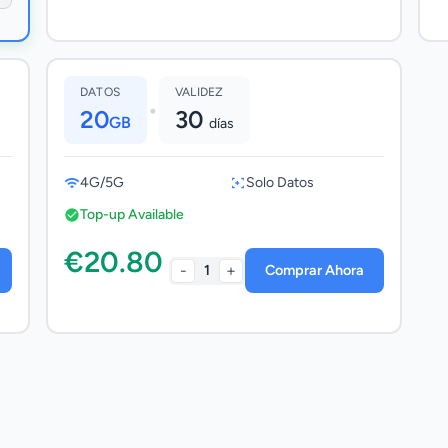
DATOS
VALIDEZ
•
20
30
GB
días
4G/5G
Solo Datos
Top-up Available
€20.80
-
+
1
Comprar Ahora