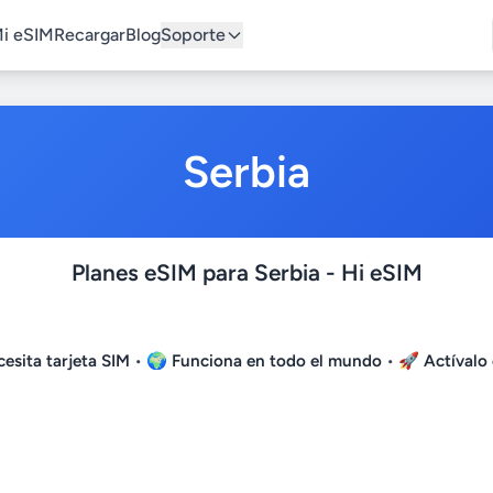
i eSIM
Recargar
Blog
Soporte
Serbia
Planes eSIM para Serbia - Hi eSIM
esita tarjeta SIM
• 🌍
Funciona en todo el mundo
• 🚀
Actívalo