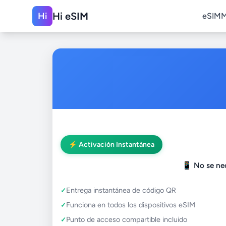
Hi eSIM
Hi
eSIM
M
⚡ Activación Instantánea
📱
No se nec
Entrega instantánea de código QR
Funciona en todos los dispositivos eSIM
Punto de acceso compartible incluido