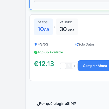
DATOS
VALIDEZ
•
10
30
GB
días
4G/5G
Solo Datos
Top-up Available
€12.13
-
+
1
Comprar Ahora
¿Por qué elegir eSIM?