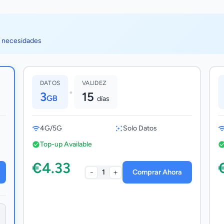
s necesidades
DATOS
VALIDEZ
•
3
15
GB
días
4G/5G
Solo Datos
Top-up Available
€4.33
-
+
1
Comprar Ahora