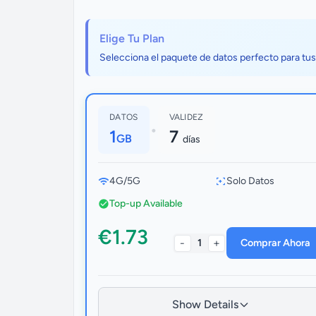
Elige Tu Plan
Selecciona el paquete de datos perfecto para tu
DATOS
VALIDEZ
•
1
7
GB
días
4G/5G
Solo Datos
Top-up Available
€1.73
-
+
1
Comprar Ahora
Show Details