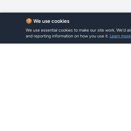
🍪 We use cookies
We use essential cookies to make our site work. We'd als
and reporting information on how you use it.
Learn more
Planes e
Hi eSIM
Hi
Explorar P
Mantente conectado en todo el
mundo con planes eSIM instantáneos.
Buscar
Recargar