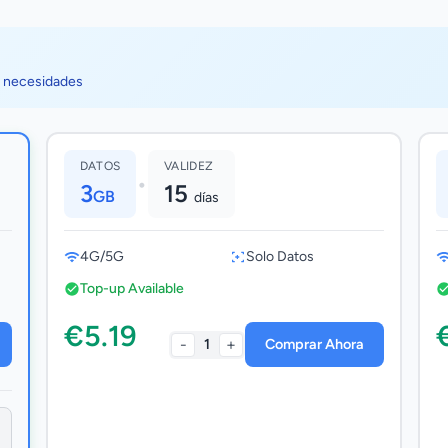
s necesidades
DATOS
VALIDEZ
•
3
15
GB
días
4G/5G
Solo Datos
Top-up Available
€5.19
-
+
1
Comprar Ahora