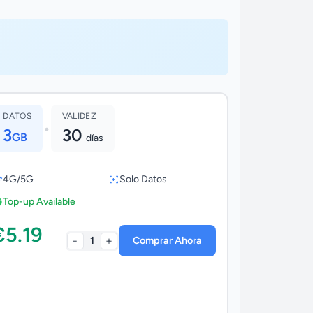
DATOS
VALIDEZ
•
3
30
GB
días
4G/5G
Solo Datos
Top-up Available
€5.19
-
+
1
Comprar Ahora