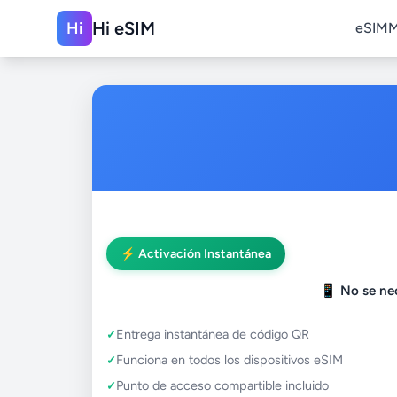
Hi eSIM
Hi
eSIM
M
⚡ Activación Instantánea
📱
No se nec
Entrega instantánea de código QR
Funciona en todos los dispositivos eSIM
Punto de acceso compartible incluido