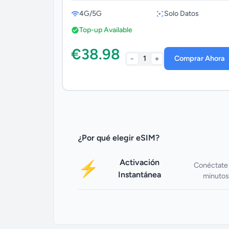
4G/5G
Solo Datos
Top-up Available
€38.98
-
+
1
Comprar Ahora
¿Por qué elegir eSIM?
Activación
⚡
Conéctate
Instantánea
minutos