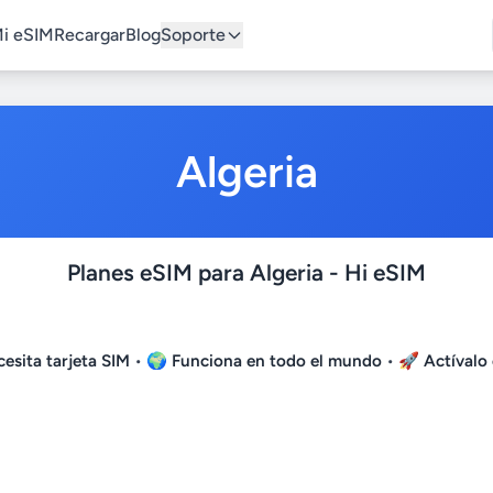
i eSIM
Recargar
Blog
Soporte
Algeria
Planes eSIM para Algeria - Hi eSIM
esita tarjeta SIM
• 🌍
Funciona en todo el mundo
• 🚀
Actívalo