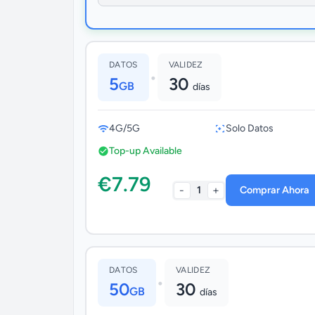
DATOS
VALIDEZ
•
5
30
GB
días
4G/5G
Solo Datos
Top-up Available
€7.79
-
+
1
Comprar Ahora
DATOS
VALIDEZ
•
50
30
GB
días