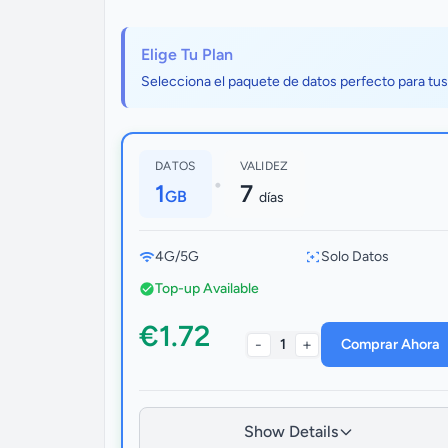
Elige Tu Plan
Selecciona el paquete de datos perfecto para tu
DATOS
VALIDEZ
•
1
7
GB
días
4G/5G
Solo Datos
Top-up Available
€1.72
-
+
1
Comprar Ahora
Show Details