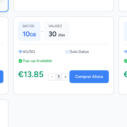
DATOS
VALIDEZ
•
10
30
GB
días
4G/5G
Solo Datos
Top-up Available
€13.85
-
+
1
Comprar Ahora