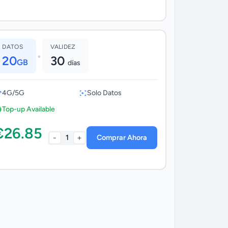
DATOS
VALIDEZ
•
20
30
GB
días
4G/5G
Solo Datos
Top-up Available
€26.85
-
+
1
Comprar Ahora