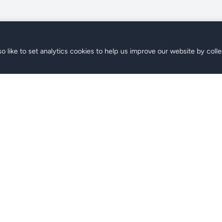
o like to set analytics cookies to help us improve our website by colle
SIM
Soporte
lanes
Preguntas Frecuentes
Contacto
Centro de Ayuda