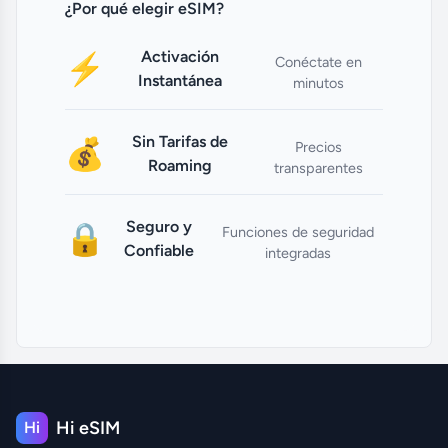
¿Por qué elegir eSIM?
Activación
⚡
Conéctate en
Instantánea
minutos
Sin Tarifas de
💰
Precios
Roaming
transparentes
Seguro y
🔒
Funciones de seguridad
Confiable
integradas
Hi eSIM
Hi