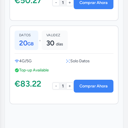
€50.27
-
+
1
Comprar Ahora
DATOS
VALIDEZ
•
20
30
GB
días
4G/5G
Solo Datos
Top-up Available
€83.22
-
+
1
Comprar Ahora