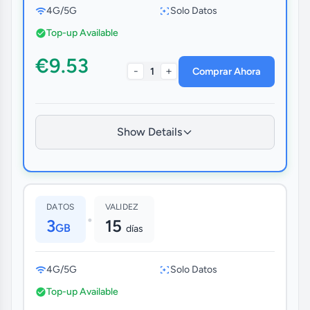
4G/5G
Solo Datos
Top-up Available
€9.53
-
+
1
Comprar Ahora
Show Details
DATOS
VALIDEZ
•
3
15
GB
días
4G/5G
Solo Datos
Top-up Available