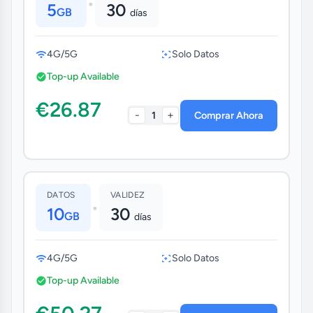
•
5
30
GB
días
4G/5G
Solo Datos
Top-up Available
€26.87
-
+
1
Comprar Ahora
DATOS
VALIDEZ
•
10
30
GB
días
4G/5G
Solo Datos
Top-up Available