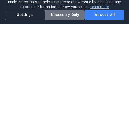
analytics cookies to help us improve our website by collecting and
reporting information on how you use it.
Learn more
Settings
Necessary Only
Accept All
Hi eSIM
Hi
در سراسر جهان با پكيج‌های فوری eSIM متصل باشید.
پكيج‌های ای سیم
مرور پكيج‌ها
جستجو
شارژ