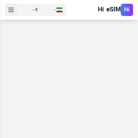
Hi eSIM
Hi
€