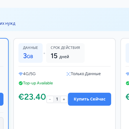
их нужд
ДАННЫЕ
СРОК ДЕЙСТВИЯ
•
3
15
GB
дней
4G/5G
Только Данные
Top-up Available
€23.40
-
+
1
Купить Сейчас