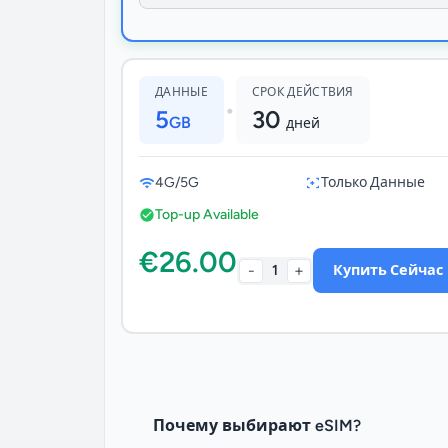
ДАННЫЕ
СРОК ДЕЙСТВИЯ
•
5
30
GB
дней
4G/5G
Только Данные
Top-up Available
€26.00
-
+
1
Купить Сейчас
Почему выбирают eSIM?