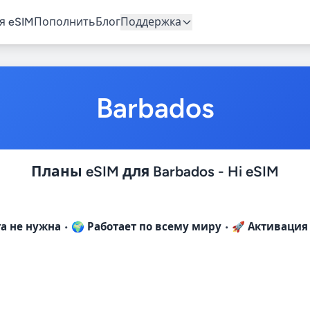
я eSIM
Пополнить
Блог
Поддержка
Barbados
Планы eSIM для Barbados - Hi eSIM
та не нужна
• 🌍
Работает по всему миру
• 🚀
Активация 