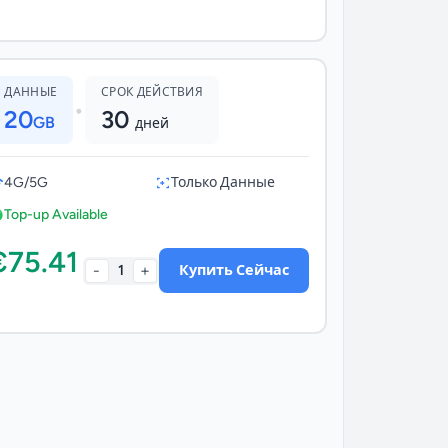
ДАННЫЕ
СРОК ДЕЙСТВИЯ
•
20
30
GB
дней
4G/5G
Только Данные
Top-up Available
€75.41
-
+
1
Купить Сейчас