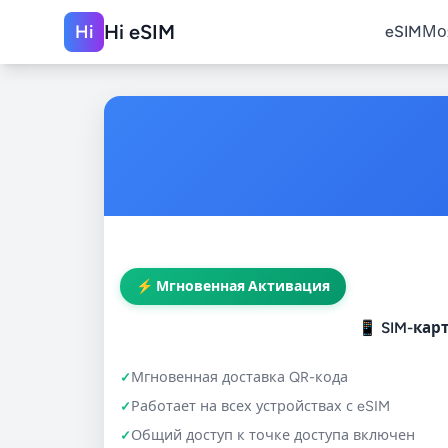
Hi eSIM
Hi
eSIM
Мо
⚡ Мгновенная Активация
📱
SIM-кар
Мгновенная доставка QR-кода
Работает на всех устройствах с eSIM
Общий доступ к точке доступа включен