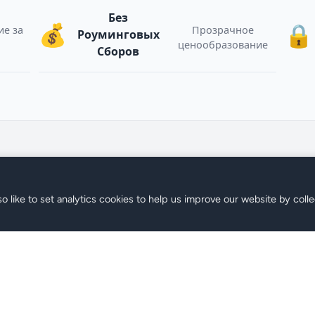
Без
💰
🔒
е за
Прозрачное
Роуминговых
ы
ценообразование
Сборов
o like to set analytics cookies to help us improve our website by colle