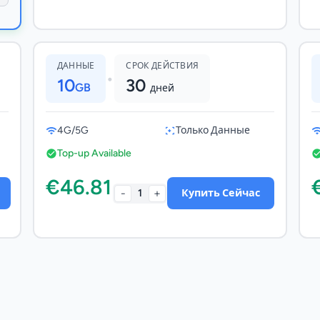
ДАННЫЕ
СРОК ДЕЙСТВИЯ
•
10
30
GB
дней
4G/5G
Только Данные
Top-up Available
€46.81
-
+
1
Купить Сейчас