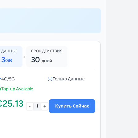
ДАННЫЕ
СРОК ДЕЙСТВИЯ
•
3
30
GB
дней
4G/5G
Только Данные
Top-up Available
€25.13
-
+
1
Купить Сейчас