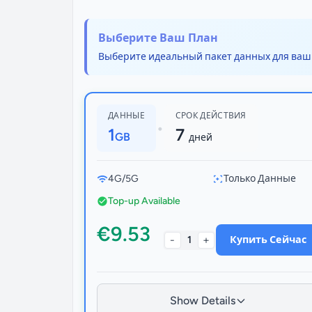
Выберите Ваш План
Выберите идеальный пакет данных для ваш
ДАННЫЕ
СРОК ДЕЙСТВИЯ
•
1
7
GB
дней
4G/5G
Только Данные
Top-up Available
€9.53
-
+
1
Купить Сейчас
Show Details