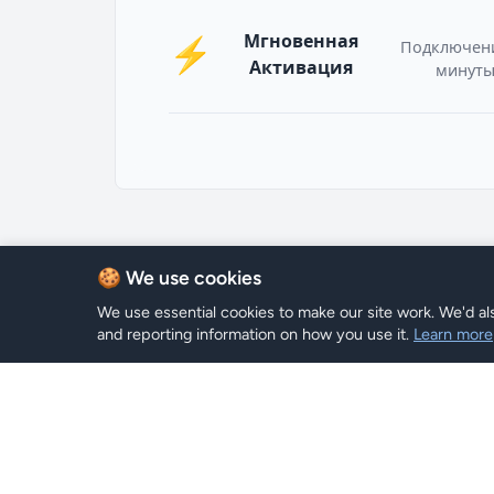
Мгновенная
⚡
Подключени
Активация
минут
🍪 We use cookies
We use essential cookies to make our site work. We'd als
and reporting information on how you use it.
Learn more