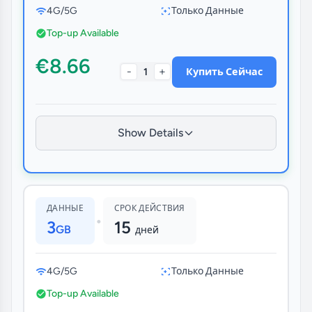
4G/5G
Только Данные
Top-up Available
€8.66
-
+
1
Купить Сейчас
Show Details
ДАННЫЕ
СРОК ДЕЙСТВИЯ
•
3
15
GB
дней
4G/5G
Только Данные
Top-up Available