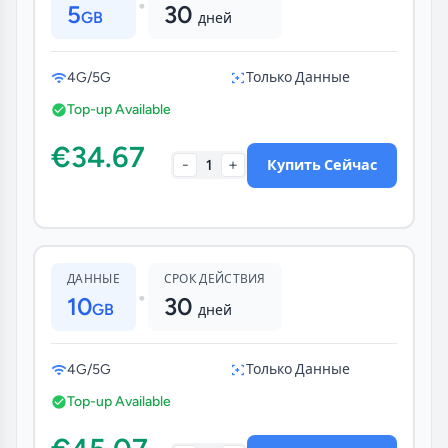
•
5
30
GB
дней
4G/5G
Только Данные
Top-up Available
€34.67
-
+
1
Купить Сейчас
ДАННЫЕ
СРОК ДЕЙСТВИЯ
•
10
30
GB
дней
4G/5G
Только Данные
Top-up Available