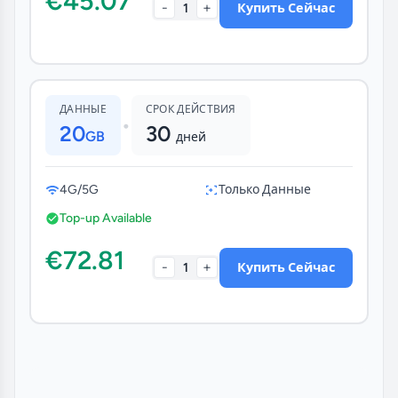
€45.07
-
+
1
Купить Сейчас
ДАННЫЕ
СРОК ДЕЙСТВИЯ
•
20
30
GB
дней
4G/5G
Только Данные
Top-up Available
€72.81
-
+
1
Купить Сейчас