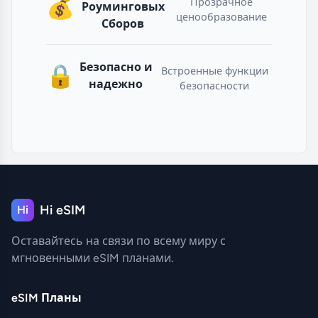
💰
Прозрачное
Роуминговых
ценообразование
Сборов
Безопасно и
🔒
Встроенные функции
надежно
безопасности
Hi eSIM
Hi
Оставайтесь на связи по всему миру с
мгновенными eSIM планами.
eSIM Планы