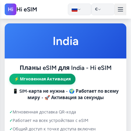
Hi eSIM
Hi
€
India
Планы eSIM для India - Hi eSIM
⚡ Мгновенная Активация
📱
SIM-карта не нужна
• 🌍
Работает по всему
миру
• 🚀
Активация за секунды
Мгновенная доставка QR-кода
Работает на всех устройствах с eSIM
Общий доступ к точке доступа включен