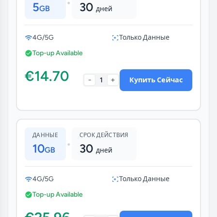
•
5
30
GB
дней
4G/5G
Только Данные
Top-up Available
€14.70
-
+
1
Купить Сейчас
ДАННЫЕ
СРОК ДЕЙСТВИЯ
•
10
30
GB
дней
4G/5G
Только Данные
Top-up Available