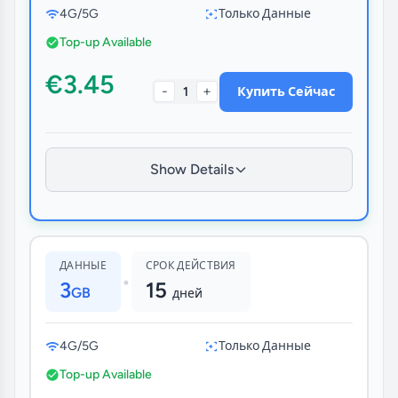
4G/5G
Только Данные
Top-up Available
€3.45
-
+
1
Купить Сейчас
Show Details
ДАННЫЕ
СРОК ДЕЙСТВИЯ
•
3
15
GB
дней
4G/5G
Только Данные
Top-up Available