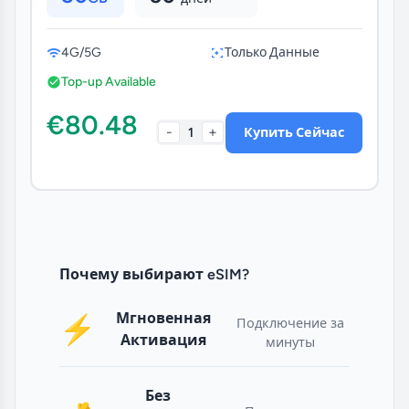
4G/5G
Только Данные
Top-up Available
€80.48
-
+
1
Купить Сейчас
Почему выбирают eSIM?
Мгновенная
⚡
Подключение за
Активация
минуты
Без