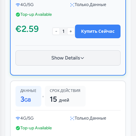
4G/5G
Только Данные
Top-up Available
€2.59
-
+
1
Купить Сейчас
Show Details
ДАННЫЕ
СРОК ДЕЙСТВИЯ
•
3
15
GB
дней
4G/5G
Только Данные
Top-up Available