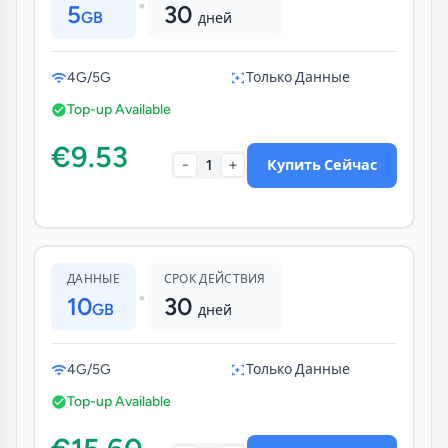
•
5
30
GB
дней
4G/5G
Только Данные
Top-up Available
€9.53
-
+
1
Купить Сейчас
ДАННЫЕ
СРОК ДЕЙСТВИЯ
•
10
30
GB
дней
4G/5G
Только Данные
Top-up Available