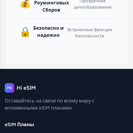
💰
Прозрачное
Роуминговых
ценообразование
Сборов
Безопасно и
🔒
Встроенные функции
надежно
безопасности
Hi eSIM
Hi
Оставайтесь на связи по всему миру с
мгновенными eSIM планами.
eSIM Планы