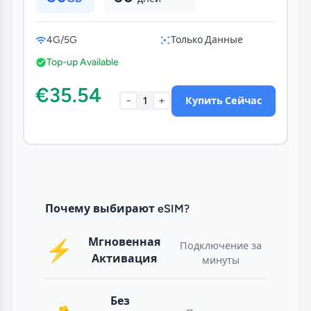
4G/5G
Только Данные
Top-up Available
€35.54
-
+
1
Купить Сейчас
Почему выбирают eSIM?
Мгновенная
⚡
Подключение за
Активация
минуты
Без