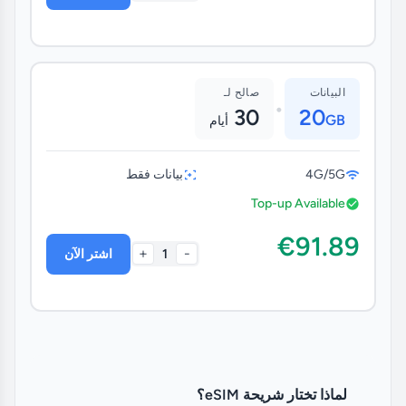
البيانات
صالح لـ
•
30
20
GB
أيام
4G/5G
بيانات فقط
Top-up Available
€91.89
+
-
1
اشتر الآن
لماذا تختار شريحة eSIM؟