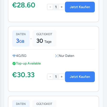
€28.60
-
+
1
Jetzt Kaufen
DATEN
GÜLTIGKEIT
•
3
30
GB
Tage
4G/5G
Nur Daten
Top-up Available
€30.33
-
+
1
Jetzt Kaufen
DATEN
GÜLTIGKEIT