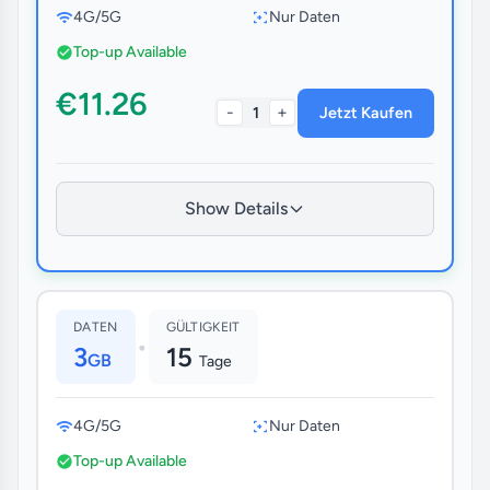
4G/5G
Nur Daten
Top-up Available
€11.26
-
+
1
Jetzt Kaufen
Show Details
DATEN
GÜLTIGKEIT
•
3
15
GB
Tage
4G/5G
Nur Daten
Top-up Available