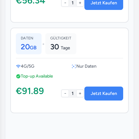
€56.34
-
+
1
Jetzt Kaufen
DATEN
GÜLTIGKEIT
•
20
30
GB
Tage
4G/5G
Nur Daten
Top-up Available
€91.89
-
+
1
Jetzt Kaufen