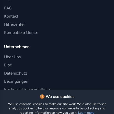
FAQ
Kontakt
Hilfecenter
Kompatible Geräte
Unternehmen
Über Uns
Blog
Datenschutz
Bedingungen
Rückerstattungsrichtlinie
🍪 We use cookies
We use essential cookies to make our site work. We'd also like to set
analytics cookies to help us improve our website by collecting and
© 2025 Hi eSIM. Alle Rechte vorbehalten.
reporting information on how you use it.
Learn more