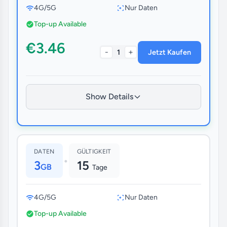
4G/5G
Nur Daten
Top-up Available
€3.46
-
+
1
Jetzt Kaufen
Show Details
DATEN
GÜLTIGKEIT
•
3
15
GB
Tage
4G/5G
Nur Daten
Top-up Available