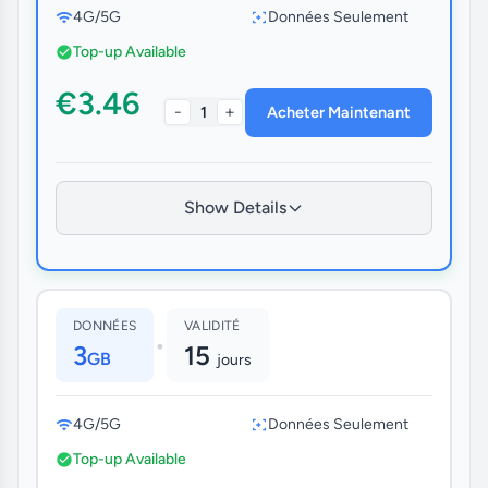
4G/5G
Données Seulement
Top-up Available
€3.46
-
+
1
Acheter Maintenant
Show Details
DONNÉES
VALIDITÉ
•
3
15
GB
jours
4G/5G
Données Seulement
Top-up Available