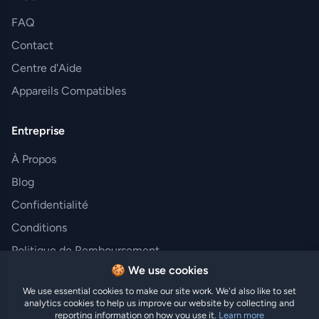
FAQ
Contact
Centre d'Aide
Appareils Compatibles
Entreprise
À Propos
Blog
Confidentialité
Conditions
Politique de Remboursement
🍪 We use cookies
We use essential cookies to make our site work. We'd also like to set
analytics cookies to help us improve our website by collecting and
© 2025 Hi eSIM. Tous droits réservés.
reporting information on how you use it.
Learn more