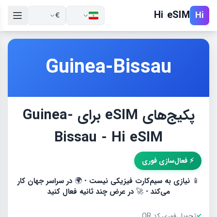
Hi eSIM
Hi
€
Guinea-Bissau
پكيج‌های eSIM برای Guinea-
Bissau - Hi eSIM
⚡ فعال‌سازی فوری
📱
نیازی به سیم‌کارت فیزیکی نیست
• 🌍
در سراسر جهان کار
می‌کند
• 🚀
در عرض چند ثانیه فعال کنید
تحویل فوری کد QR