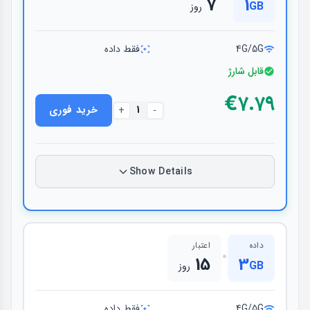
7
1
GB
روز
4G/5G
فقط داده
قابل شارژ
€۷.۷۹
1
خرید فوری
+
-
Show Details
داده
اعتبار
•
15
3
GB
روز
4G/5G
فقط داده