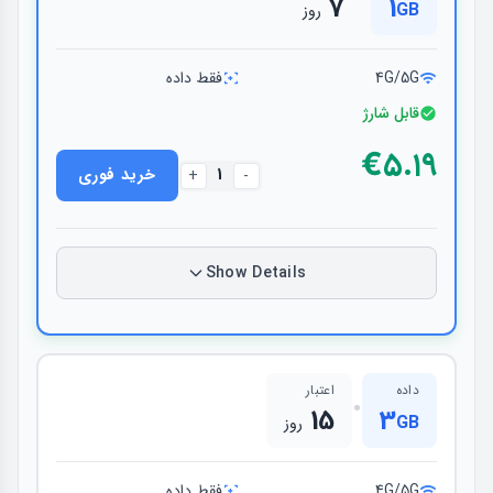
7
1
GB
روز
4G/5G
فقط داده
قابل شارژ
€۵.۱۹
1
خرید فوری
+
-
Show Details
داده
اعتبار
•
15
3
GB
روز
4G/5G
فقط داده