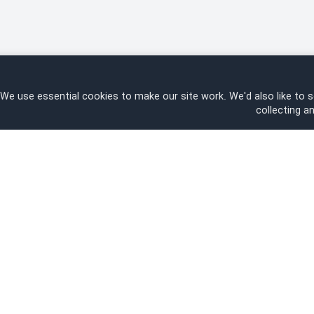
We use essential cookies to make our site work. We'd also like to s
collecting a
ی سیم
پشتیبانی
ا
سوالات متداول
تماس با ما