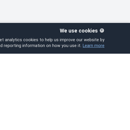
🍪 We use cookies
et analytics cookies to help us improve our website by
nd reporting information on how you use it.
Learn more
پكيج‌های ا
Hi eSIM
Hi
مرور پكيج‌ه
در سراسر جهان با پكيج‌های فوری eSIM
متصل باشید.
جستجو