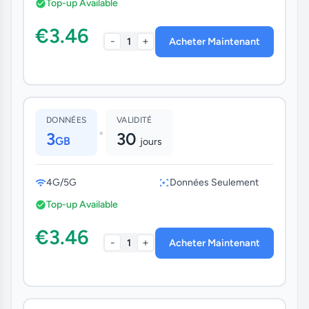
Top-up Available
€3.46
-
+
1
Acheter Maintenant
DONNÉES
VALIDITÉ
•
3
30
GB
jours
4G/5G
Données Seulement
Top-up Available
€3.46
-
+
1
Acheter Maintenant