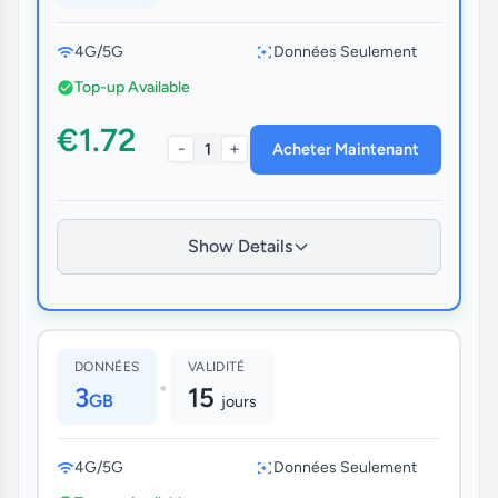
4G/5G
Données Seulement
Top-up Available
€1.72
-
+
1
Acheter Maintenant
Show Details
DONNÉES
VALIDITÉ
•
3
15
GB
jours
4G/5G
Données Seulement