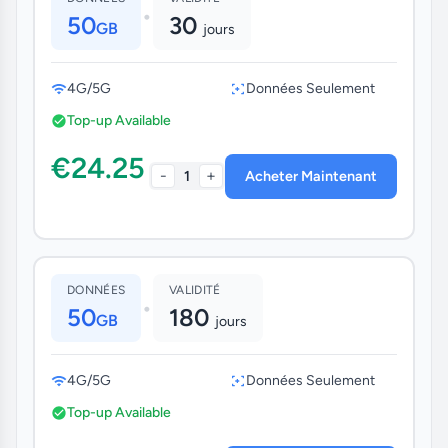
•
50
30
GB
jours
4G/5G
Données Seulement
Top-up Available
€24.25
-
+
1
Acheter Maintenant
DONNÉES
VALIDITÉ
•
50
180
GB
jours
4G/5G
Données Seulement
Top-up Available