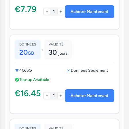
€7.79
-
+
1
Acheter Maintenant
DONNÉES
VALIDITÉ
•
20
30
GB
jours
4G/5G
Données Seulement
Top-up Available
€16.45
-
+
1
Acheter Maintenant
DONNÉES
VALIDITÉ