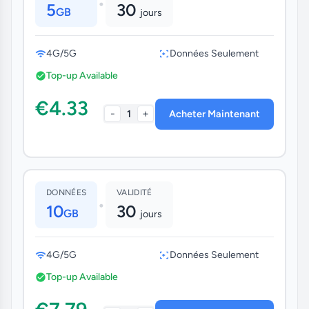
•
5
30
GB
jours
4G/5G
Données Seulement
Top-up Available
€4.33
-
+
1
Acheter Maintenant
DONNÉES
VALIDITÉ
•
10
30
GB
jours
4G/5G
Données Seulement
Top-up Available