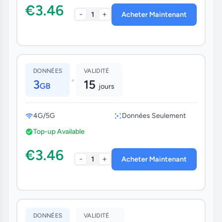
€3.46
-
+
1
Acheter Maintenant
DONNÉES
VALIDITÉ
•
3
15
GB
jours
4G/5G
Données Seulement
Top-up Available
€3.46
-
+
1
Acheter Maintenant
DONNÉES
VALIDITÉ