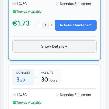
4G/5G
Données Seulement
Top-up Available
€1.73
-
+
1
Acheter Maintenant
Show Details
DONNÉES
VALIDITÉ
•
3
30
GB
jours
4G/5G
Données Seulement
Top-up Available