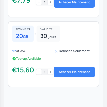
€7.79
-
+
1
Acheter Maintenant
DONNÉES
VALIDITÉ
•
20
30
GB
jours
4G/5G
Données Seulement
Top-up Available
€15.60
-
+
1
Acheter Maintenant