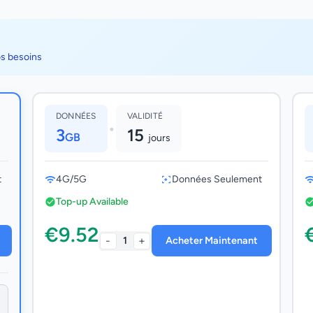
os besoins
DONNÉES
VALIDITÉ
•
3
15
GB
jours
t
4G/5G
Données Seulement
Top-up Available
€9.52
-
+
1
Acheter Maintenant