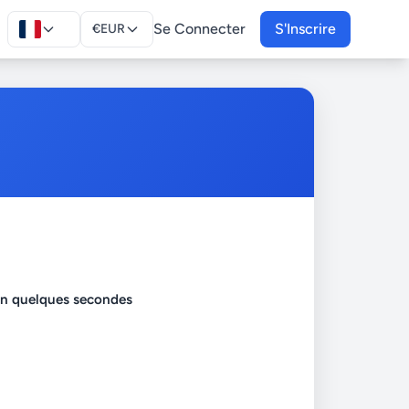
Se Connecter
S'Inscrire
€
EUR
en quelques secondes