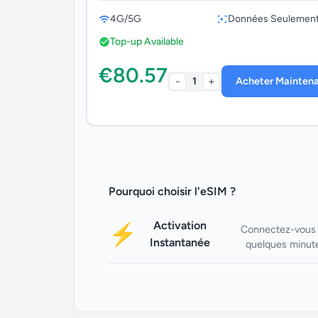
4G/5G
Données Seulemen
Top-up Available
€80.57
-
+
1
Acheter Mainten
Pourquoi choisir l'eSIM ?
Activation
⚡
Connectez-vous
Instantanée
quelques minut