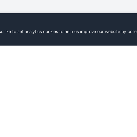
o like to set analytics cookies to help us improve our website by colle
M
Support
les Plans
FAQ
er
Contact
r
Centre d'Aide