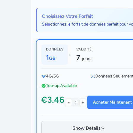
Choisissez Votre Forfait
Sélectionnez le forfait de données parfait pour v
DONNÉES
VALIDITÉ
•
1
7
GB
jours
4G/5G
Données Seulemen
Top-up Available
€3.46
-
+
1
Acheter Maintenant
Show Details