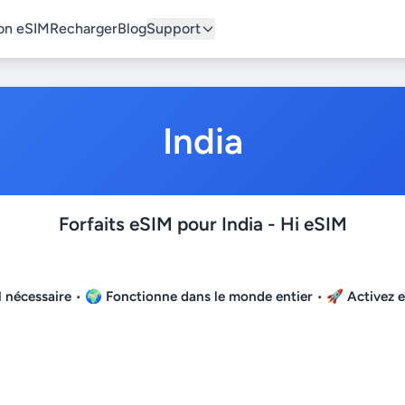
on eSIM
Recharger
Blog
Support
India
Forfaits eSIM pour India - Hi eSIM
 nécessaire
• 🌍
Fonctionne dans le monde entier
• 🚀
Activez 