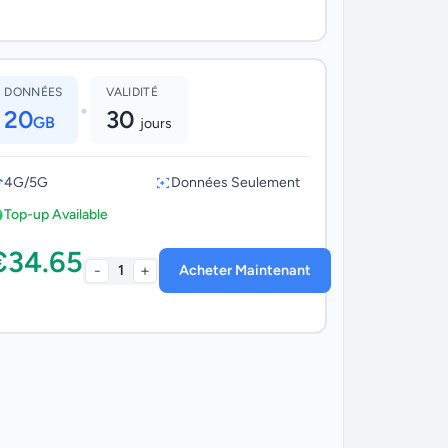
DONNÉES
VALIDITÉ
•
20
30
GB
jours
4G/5G
Données Seulement
Top-up Available
€34.65
-
+
1
Acheter Maintenant