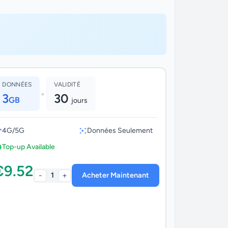
DONNÉES
VALIDITÉ
•
3
30
GB
jours
4G/5G
Données Seulement
Top-up Available
€9.52
-
+
1
Acheter Maintenant