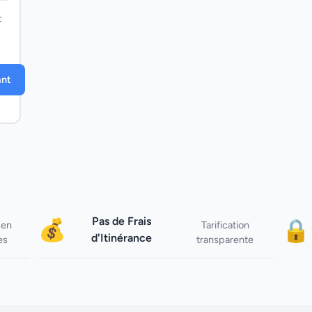
t
ant
Pas de Frais
💰
🔒
 en
Tarification
d'Itinérance
es
transparente