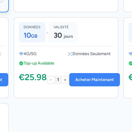
DONNÉES
VALIDITÉ
•
10
30
GB
jours
t
4G/5G
Données Seulement
Top-up Available
€25.98
-
+
nt
1
Acheter Maintenant