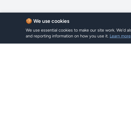
🍪 We use cookies
We use essential cookies to make our site work. We'd als
and reporting information on how you use it.
Learn more
Plans eSI
Hi eSIM
Hi
Parcourir 
Restez connecté dans le monde entier
avec des plans eSIM instantanés.
Recherch
Recharge