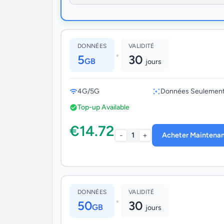
DONNÉES
VALIDITÉ
•
5
30
GB
jours
4G/5G
Données Seulemen
Top-up Available
€14.72
-
+
1
Acheter Maintena
DONNÉES
VALIDITÉ
•
50
30
GB
jours