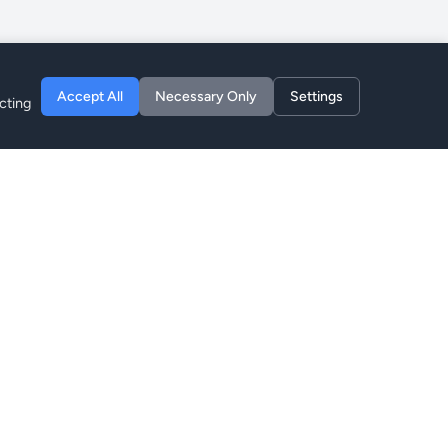
Accept All
Necessary Only
Settings
cting
Entreprise
À Propos
Blog
Confidentialité